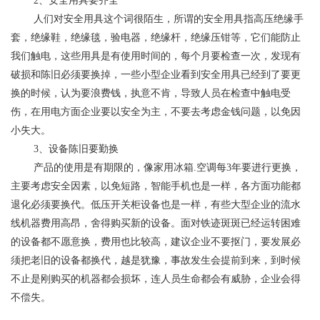
​ ​2、安全用具要齐全
​ ​人们对安全用具这个词很陌生，所谓的安全用具指高压绝缘手
套，绝缘鞋，绝缘毯，验电器，绝缘杆，绝缘压钳等，它们能防止
我们触电，这些用具是有使用时间的，每个月要检查一次，发现有
破损和陈旧必须要换掉，一些小型企业看到安全用具已经到了要更
换的时候，认为要浪费钱，执意不肯，导致人员在检查中触电受
伤，在用电方面企业要以安全为主，不要去考虑金钱问题，以免因
小失大。
​ ​3、设备陈旧要勤换
​ ​产品的使用是有期限的，像家用冰箱.空调每3年要进行更换，
主要考虑安全因素，以免短路，智能手机也是一样，各方面功能都
退化必须要换代。低压开关柜设备也是一样，有些大型企业的流水
线机器费用高昂，舍得购买新的设备。面对铁迹斑斑已经运转困难
的设备都不愿意换，费用也比较高，建议企业不要抠门，要发展必
须把老旧的设备都换代，越是犹豫，事故发生会提前到来，到时候
不止是刚购买的机器都会损坏，连人员生命都会有威胁，企业会得
不偿失。
​ ​